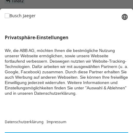
Tino12
Nein leider ist mir kein Termin bekannt.
Anscheinend gehen die Geräte Offline, wenn sie länger nicht
genutzt werden, also keine Statusänderung erfolgt.
Anders als bei f@h Geräten, kann f@h bei externen Geräten ja
nicht regelmäßig nachfragen, ob das Gerät noch da ist.
Obwohl das Problem bei HUE ja nicht auftritt.
Kommentieren
11 TAGE
SPÄTER
geophysiker
G
23. März
Den IPv6 Fehler hatte ich auch. Lies sich mit
MartinHaslach
Aktivierung von IPv6 in der Fritzbox lösen