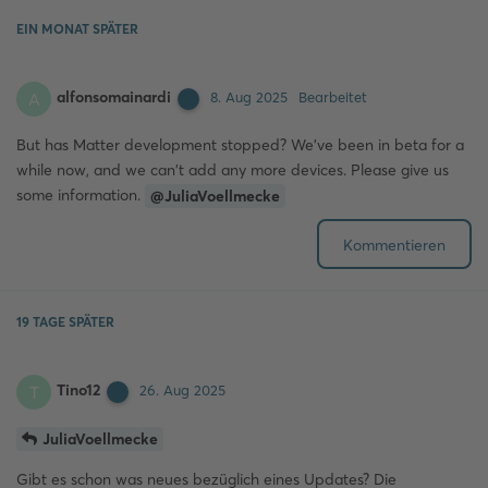
EIN MONAT
SPÄTER
alfonsomainardi
A
8. Aug 2025
Bearbeitet
But has Matter development stopped? We've been in beta for a
while now, and we can't add any more devices. Please give us
some information.
@JuliaVoellmecke
Kommentieren
19 TAGE
SPÄTER
Tino12
T
26. Aug 2025
JuliaVoellmecke
Gibt es schon was neues bezüglich eines Updates? Die