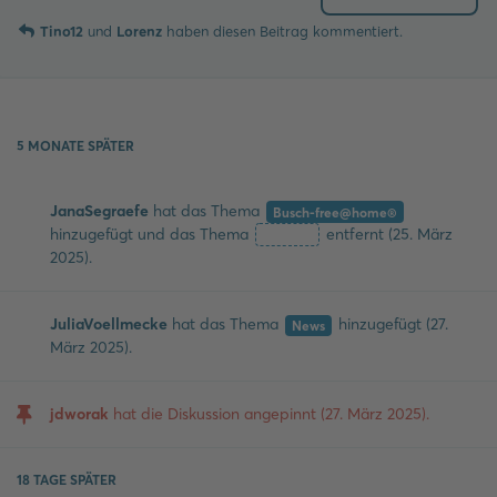
Tino12
und
Lorenz
haben
diesen Beitrag kommentiert.
5 MONATE
SPÄTER
JanaSegraefe
hat
das Thema
Busch-free@home®
hinzugefügt und
das Thema
entfernt (
25. März
Entfernt
2025
).
JuliaVoellmecke
hat
das Thema
hinzugefügt (
27.
News
März 2025
).
jdworak
hat die Diskussion angepinnt (
27. März 2025
).
18 TAGE
SPÄTER