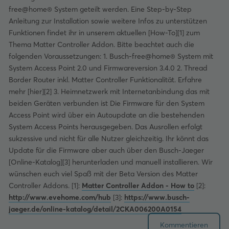
free@home® System geteilt werden. Eine Step-by-Step
Anleitung zur Installation sowie weitere Infos zu unterstützen
Funktionen findet ihr in unserem aktuellen [How-To][1] zum
Thema Matter Controller Addon. Bitte beachtet auch die
folgenden Voraussetzungen: 1. Busch-free@home® System mit
System Access Point 2.0 und Firmwareversion 3.4.0 2. Thread
Border Router inkl. Matter Controller Funktionalität. Erfahre
mehr [hier][2] 3. Heimnetzwerk mit Internetanbindung das mit
beiden Geräten verbunden ist Die Firmware für den System
Access Point wird über ein Autoupdate an die bestehenden
System Access Points herausgegeben. Das Ausrollen erfolgt
sukzessive und nicht für alle Nutzer gleichzeitig. Ihr könnt das
Update für die Firmware aber auch über den Busch-Jaeger
[Online-Katalog][3] herunterladen und manuell installieren. Wir
wünschen euch viel Spaß mit der Beta Version des Matter
Controller Addons. [1]:
Matter Controller Addon - How to
[2]:
http://www.evehome.com/hub
[3]:
https://www.busch-
jaeger.de/online-katalog/detail/2CKA006200A0154
Kommentieren