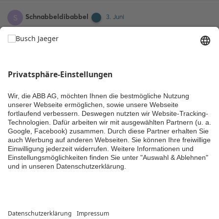
Schnabbeldibabbel
S
3. Juni
die anmeldung am alarmstick hab ich inzwischen
nkalweit
hinbekommen, vielen Dank für den Hinweis! Bleibt halt noch das
Problem dass die Module nicht aus dem Erkennungsmodus
rausgehen und die Batterien leerlaufen, aber ich werd den
Service dazu kontaktieren.
Kommentieren
Kommentar hinzufügen