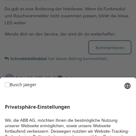
Da gab es eine Änderung der Hardware. Wenn da Funkmodul
und Rauchwarnmelder nicht zusammen passen, blinkt die blaue
LED weiter.
Wende dich an den Service, der wird dir da weiterhelfen.
Kommentieren
Schnabbeldibabbel
hat
diesen Beitrag kommentiert.
Schnabbeldibabbel
S
3. Juni
oha, danke für die info! gibts da irgendeine quelle
nkalweit
dazu? Das ist genau mein problem das ständige blinken bzw der
nicht-abstellbare erkennungsmodus rockt mir die batterie des
moduls runter (eins ist schon leer nach 2 wochen).
Kommentieren