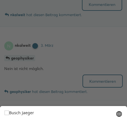
Kommentieren
nkalweit
hat
diesen Beitrag kommentiert.
nkalweit
N
3. März
geophysiker
Nein ist nicht möglich.
Kommentieren
geophysiker
hat
diesen Beitrag kommentiert.
20 TAGE
SPÄTER
geophysiker
G
23. März