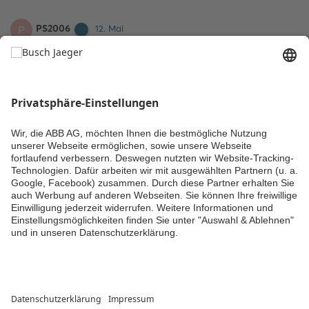
PS2006
P
12. Mai
Ich habe seit Ende April auch das Problem dass immer „Belegt“
angezeigt wird. Es klingelt auch nicht mal auf dem iPhone und
ich habe schon neu gekoppelt etc.
Kann denn irgendjemand weiterhelfen?
Kommentieren
Kommentar hinzufügen