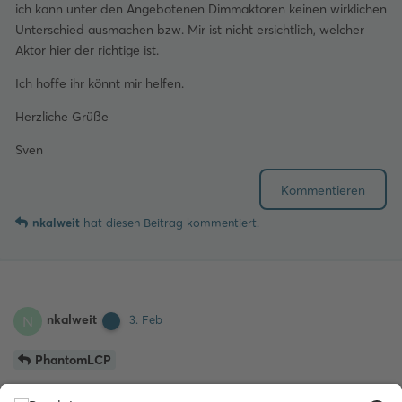
ich kann unter den Angebotenen Dimmaktoren keinen wirklichen
Unterschied ausmachen bzw. Mir ist nicht ersichtlich, welcher
Aktor hier der richtige ist.
Ich hoffe ihr könnt mir helfen.
Herzliche Grüße
Sven
Kommentieren
nkalweit
hat
diesen Beitrag kommentiert.
nkalweit
N
3. Feb
PhantomLCP
Eigentlich egal, die Leistung kann jeder Dimmaktor im