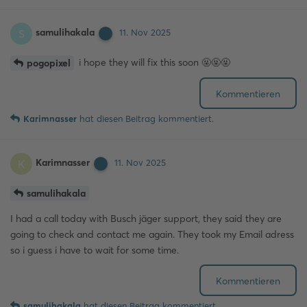
samulihakala
S
11. Nov 2025
i hope they will fix this soon 🤬🤬🤬
pogopixel
Kommentieren
Karimnasser
hat
diesen Beitrag kommentiert.
Karimnasser
K
11. Nov 2025
samulihakala
I had a call today with Busch jäger support, they said they are
going to check and contact me again. They took my Email adress
so i guess i have to wait for some time.
Kommentieren
samulihakala
hat
diesen Beitrag kommentiert.