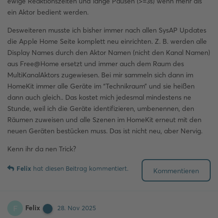
ewige Reaktionszeiten und lange Pausen (>=3s) wenn mehr als
ein Aktor bedient werden.
Desweiteren musste ich bisher immer nach allen SysAP Updates
die Apple Home Seite komplett neu einrichten. Z. B. werden alle
Display Names durch den Aktor Namen (nicht den Kanal Namen)
aus Free@Home ersetzt und immer auch dem Raum des
MultiKanalAktors zugewiesen. Bei mir sammeln sich dann im
HomeKit immer alle Geräte im “Technikraum” und sie heißen
dann auch gleich.. Das kostet mich jedesmal mindestens ne
Stunde, weil ich die Geräte identifizieren, umbenennen, den
Räumen zuweisen und alle Szenen im HomeKit erneut mit den
neuen Geräten bestücken muss. Das ist nicht neu, aber Nervig.
Kenn ihr da nen Trick?
Felix
hat
diesen Beitrag kommentiert.
Kommentieren
Felix
F
28. Nov 2025