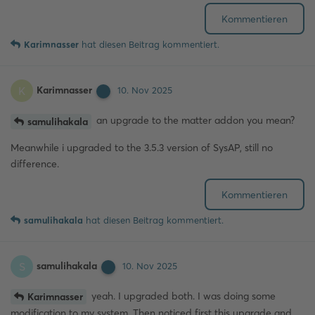
Kommentieren
Karimnasser
hat
diesen Beitrag kommentiert.
Karimnasser
K
10. Nov 2025
an upgrade to the matter addon you mean?
samulihakala
Meanwhile i upgraded to the 3.5.3 version of SysAP, still no
difference.
Kommentieren
samulihakala
hat
diesen Beitrag kommentiert.
samulihakala
S
10. Nov 2025
yeah. I upgraded both. I was doing some
Karimnasser
modification to my system. Then noticed first this upgrade and