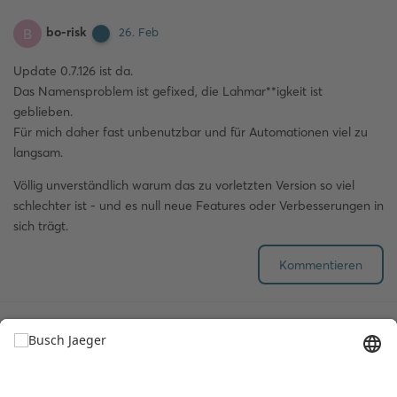
bo-risk
B
26. Feb
Update 0.7.126 ist da.
Das Namensproblem ist gefixed, die Lahmar**igkeit ist
geblieben.
Für mich daher fast unbenutzbar und für Automationen viel zu
langsam.
Völlig unverständlich warum das zu vorletzten Version so viel
schlechter ist - und es null neue Features oder Verbesserungen in
sich trägt.
Kommentieren
2 MONATE
SPÄTER
Lennhau
L
9. Mai