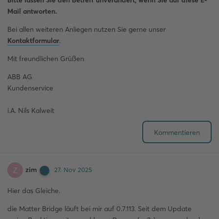
Bitte lassen Sie den Betreff unverändert, wenn Sie auf diese E-
Mail antworten.
Bei allen weiteren Anliegen nutzen Sie gerne unser
Kontaktformular
.
Mit freundlichen Grüßen
ABB AG
Kundenservice
i.A. Nils Kalweit
Kommentieren
zim
Z
27. Nov 2025
Hier das Gleiche.
die Matter Bridge läuft bei mir auf 0.7.113. Seit dem Update