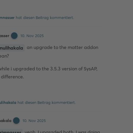
Kommentieren
mnasser
hat
diesen Beitrag kommentiert.
asser
10. Nov 2025
an upgrade to the matter addon
mulihakala
ean?
ile i upgraded to the 3.5.3 version of SysAP,
o difference.
Kommentieren
lihakala
hat
diesen Beitrag kommentiert.
hakala
10. Nov 2025
yeah. I upgraded both. I was doing
rimnasser