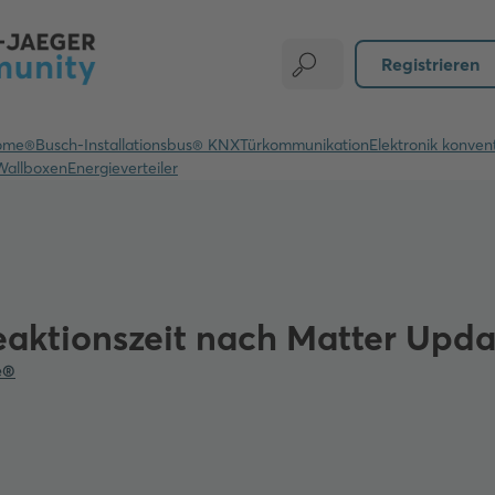
Registrieren
ome®
Busch-Installationsbus® KNX
Türkommunikation
Elektronik konvent
Wallboxen
Energieverteiler
aktionszeit nach Matter Updat
e®