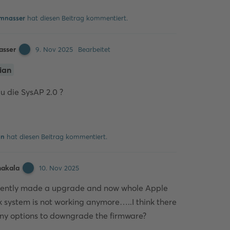
mnasser
hat
diesen Beitrag kommentiert.
asser
9. Nov 2025
Bearbeitet
ian
u die SysAP 2.0 ?
Kommentieren
an
hat
diesen Beitrag kommentiert.
hakala
10. Nov 2025
dently made a upgrade and now whole Apple
system is not working anymore…..I think there
any options to downgrade the firmware?