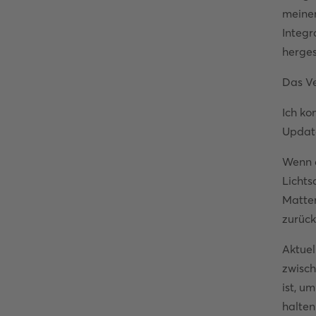
meinen
Integr
herges
Das Ve
Ich ko
Update
Wenn d
Lichts
Matter
zurüc
Aktuel
zwisch
ist, u
halten