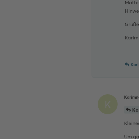
Matter
Hinwe
Grüße
Karim
Kar
Karimn
K
Ka
Kleine
Um gan