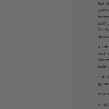
Seit d
Licht
haben,
Licht 
Zeit b
obsol
An dem
noch 
alles 
funkti
Habt 
gemac
Ist es
Außer