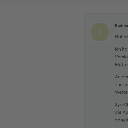
Karimn
K
Hallo
Ich ha
Versio
Matter
An dem
Thermo
Wetter
Sys-AP
die A
angel