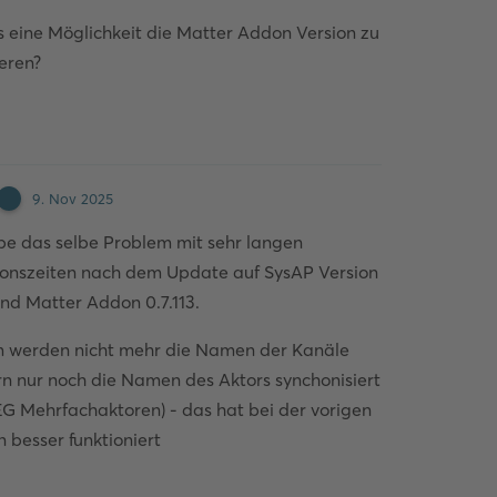
s eine Möglichkeit die Matter Addon Version zu
eren?
Kommentieren
9. Nov 2025
be das selbe Problem mit sehr langen
onszeiten nach dem Update auf SysAP Version
und Matter Addon 0.7.113.
 werden nicht mehr die Namen der Kanäle
n nur noch die Namen des Aktors synchonisiert
EG Mehrfachaktoren) - das hat bei der vorigen
n besser funktioniert
Kommentieren