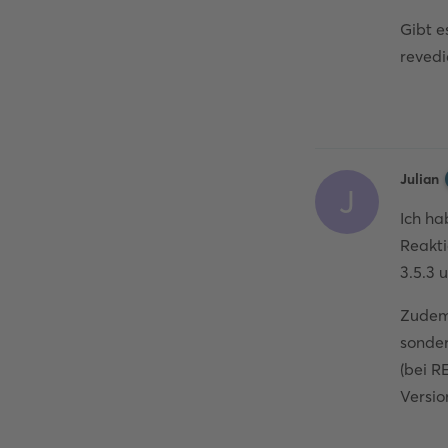
Gibt e
revedi
Julian
J
Ich ha
Reakti
3.5.3 
Zudem
sonder
(bei R
Versio