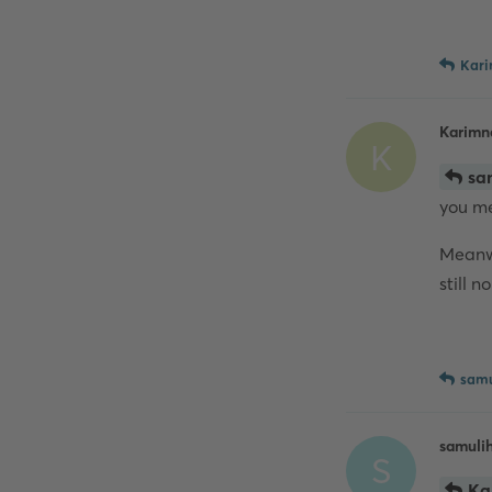
Kari
Karimn
K
sa
you m
Meanwh
still n
samu
samuli
S
Ka