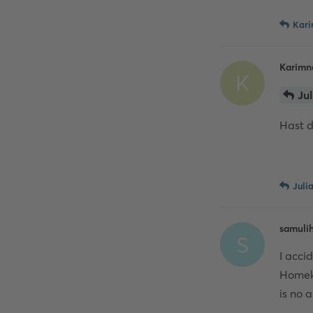
Kari
Karimn
K
Jul
Hast d
Juli
samuli
S
I acci
Homek 
is no 