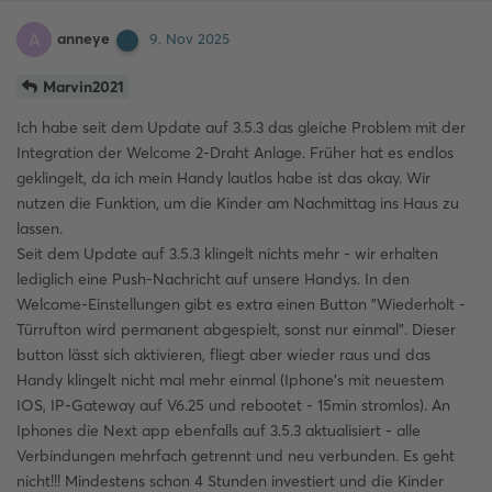
anneye
A
9. Nov 2025
Marvin2021
Ich habe seit dem Update auf 3.5.3 das gleiche Problem mit der
Integration der Welcome 2-Draht Anlage. Früher hat es endlos
geklingelt, da ich mein Handy lautlos habe ist das okay. Wir
nutzen die Funktion, um die Kinder am Nachmittag ins Haus zu
lassen.
Seit dem Update auf 3.5.3 klingelt nichts mehr - wir erhalten
lediglich eine Push-Nachricht auf unsere Handys. In den
Welcome-Einstellungen gibt es extra einen Button "Wiederholt -
Türrufton wird permanent abgespielt, sonst nur einmal". Dieser
button lässt sich aktivieren, fliegt aber wieder raus und das
Handy klingelt nicht mal mehr einmal (Iphone's mit neuestem
IOS, IP-Gateway auf V6.25 und rebootet - 15min stromlos). An
Iphones die Next app ebenfalls auf 3.5.3 aktualisiert - alle
Verbindungen mehrfach getrennt und neu verbunden. Es geht
nicht!!! Mindestens schon 4 Stunden investiert und die Kinder