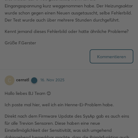
Eingangsspannung kurz weggenommen habe. Der Heizungsaktor
wurde schon gegen einen Neuen ausgetauscht, selbe Fehlerbild.
Der Test wurde auch über mehrere Stunden durchgeführt.
Kennt jemand dieses Fehlerbild oder hatte ähnliche Probleme?
Grüße F.Gerster
Kommentieren
cernstl
C
16. Nov 2025
Hallo liebes BJ Team 😊
Ich poste mal hier, weil ich ein Henne-Ei-Problem habe.
Direkt nach dem Firmware Update des SysAp gab es auch eins
für alle Trevion Sensoren. Diese haben eine neue
Einstellmöglichkeit der Sensitivität, was sich umgehend
dahingehend bemerkbar machte, dass die Primärfunktion auch