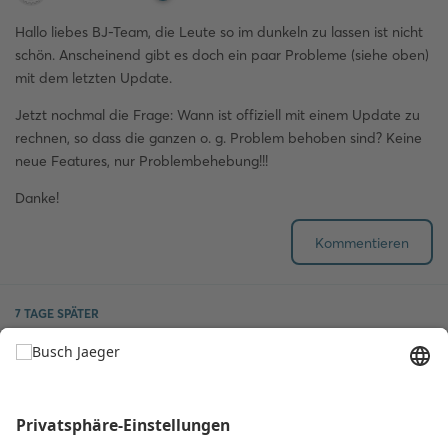
Hallo liebes BJ-Team, die Leute so im dunkeln zu lassen ist nicht
schön. Anscheinend gibt es doch ein paar Probleme (siehe oben)
mit dem letzten Update.
Jetzt nochmal die Frage: Wann ist offiziell mit einem Update zu
rechnen, so dass die ganzen o. g. Problem behoben sind? Keine
neue Features, nur Problembehebung!!!
Danke!
Kommentieren
7 TAGE
SPÄTER
Schubrakete
S
25. Feb
Wo genau finde ich das Firmware Update?
JuliaVoellmecke
Ich suche es hier seit 20 Minuten und finde überhaupt nichts.