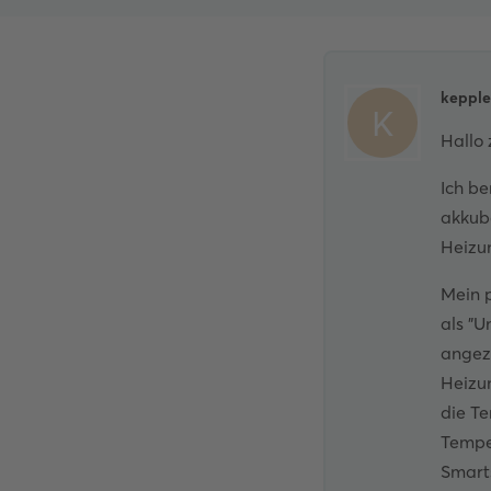
kepple
K
Hallo
Ich be
akkub
Heizu
Mein p
als "
angez
Heizu
die T
Tempe
Smart