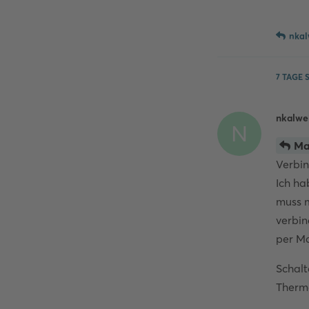
nkal
7 TAGE
S
nkalwe
N
Ma
Verbin
Ich ha
muss m
verbi
per Ma
Schalt
Thermo