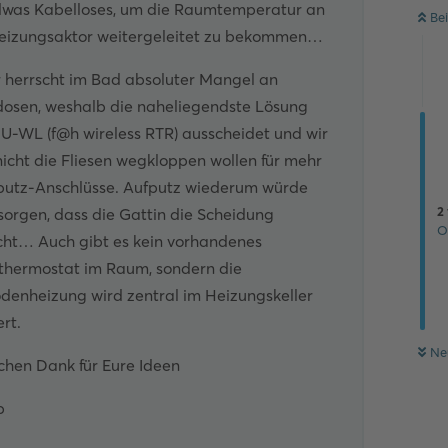
dwas Kabelloses, um die Raumtemperatur an
Be
eizungsaktor weitergeleitet zu bekommen…
r herrscht im Bad absoluter Mangel an
dosen, weshalb die naheliegendste Lösung
U-WL (f@h wireless RTR) ausscheidet und wir
icht die Fliesen wegkloppen wollen für mehr
putz-Anschlüsse. Aufputz wiederum würde
2
sorgen, dass die Gattin die Scheidung
O
icht… Auch gibt es kein vorhandenes
hermostat im Raum, sondern die
denheizung wird zentral im Heizungskeller
ert.
Ne
chen Dank für Eure Ideen
p