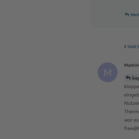
Mar
8 TAGE
S
Martin
M
ke
klapp
eingeb
Nutze
Thermo
war es
free@h