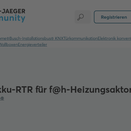
Registrieren
ome®
Busch-Installationsbus® KNX
Türkommunikation
Elektronik konvent
Wallboxen
Energieverteiler
ku-RTR für f@h-Heizungsakto
e®