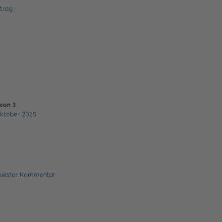
itrag
von
3
ktober 2025
uester Kommentar