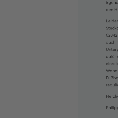
irgen
den H
Leide
Steck
62842 
auch n
Unter
dafür 
einre
Wandt
Fußbo
reguli
Herzli
Philip