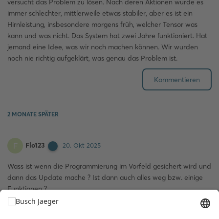
versucht das Problem zu lösen. Nach deren Aktionen wurde es
immer schlechter, mittlerweile etwas stabiler, aber es ist ein
Hirnleistung, insbesondere morgens früh, welcher Tensor was
kann und was nicht. Das System hat zwei Jahre funktioniert. Hat
jemand eine Idee, was wir noch machen können. Wir wurden
noch nie richtig aufgeklärt, was genau das Problem ist.
Kommentieren
2 MONATE
SPÄTER
Flo123
F
20. Okt 2025
Wass ist wenn die Programmierung im Vorfeld gesichert wird und
dann das Update mache ? Ist dann auch alles weg bzw. einige
Funktionen ?
Kommentieren