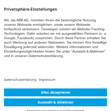
21 TAGE
SPÄTER
JanaSegraefe
hat die Diskussion gelöst (
10. Nov 2025
).
Kommentar hinzufügen