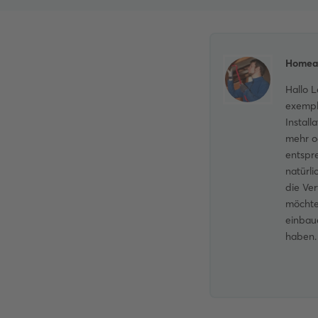
Homea
Hallo 
exempl
Install
mehr o
entspr
natürl
die Ver
möchte
einbau
haben.