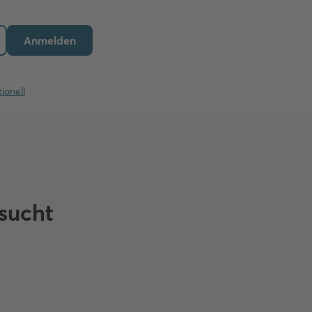
Anmelden
ionell
esucht