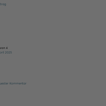
itrag
von
4
pril 2025
uester Kommentar