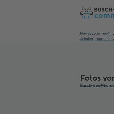
News
Busch-free@h
Schalterprogramme
Fotos vo
Busch-free@hom