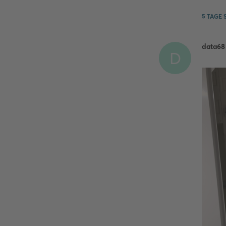
5 TAGE
S
data68
D