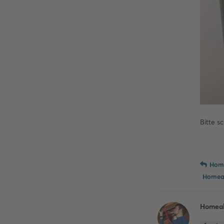
Bitte s
Hom
Homea
Homea