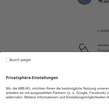
da
3 JAHRE
JanaSe
hinzug
2025
).
Komme