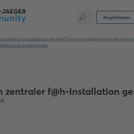
Registrieren
ome®
Busch-Installationsbus® KNX
Türkommunikation
Elektronik konvent
Wallboxen
Energieverteiler
n zentraler f@h-Installation g
e®