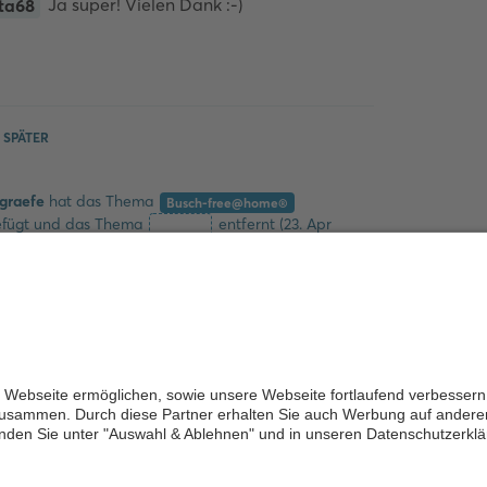
Ja super! Vielen Dank :-)
ta68
Kommentieren
SPÄTER
graefe
hat
das Thema
Busch-free@home®
efügt und
das Thema
entfernt (
23. Apr
Entfernt
ntar hinzufügen