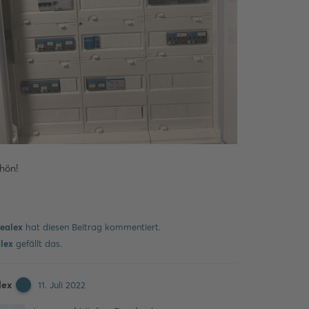
chön!
Kommentieren
ealex
hat
diesen Beitrag kommentiert.
lex
gefällt das
.
lex
11. Juli 2022