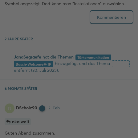
Symbol angezeigt. Dort kann man "Installationen" auswählen.
Kommentieren
2 JAHRE
SPÄTER
JanaSegraefe
hat
die Themen
Türkommunikation
hinzugefügt und
das Thema
Entfernt
Busch-Welcome@ IP
entfernt (
30. Juli 2025
).
6 MONATE
SPÄTER
DScholz90
D
2. Feb
nkalweit
Guten Abend zusammen,