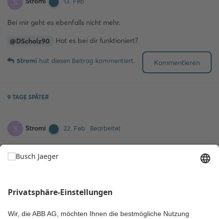
Stromi
S
13. Feb
Bei mir geht es ebenfalls nicht mehr.
: Hat es bei dir funktioniert?
@DScholz90
Stromi
hat
diesen Beitrag kommentiert.
Kommentieren
9 TAGE
SPÄTER
Stromi
S
22. Feb
Bearbeitet
Stromi
Habe jetzt nochma alles aus dem Benutzerkonto von my.busch-
jaeger.de entfernt, die Firmware 6.25 mit der factory_filesystem
option aufgespielt und dann nochmal alles neu verbunden. Dann
ging es ohne Probleme.