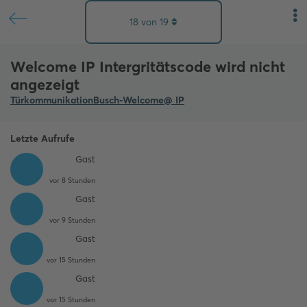
18
von
19
Welcome IP Intergritätscode wird nicht
angezeigt
Türkommunikation
Busch-Welcome@ IP
Letzte Aufrufe
Gast
vor 8 Stunden
Gast
vor 9 Stunden
Gast
vor 15 Stunden
Gast
vor 15 Stunden